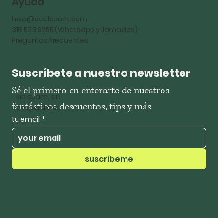
Ayuda
hola@ecolepont.com
318.523.9255 (Whatsapp y llamadas)
Preguntas Frecuentes
Suscríbete a nuestro newsletter
Sé el primero en enterarte de nuestros 
sin spam, sin
fantásticos descuentos, tips y más
desperdicio.
tu email
*
suscríbeme