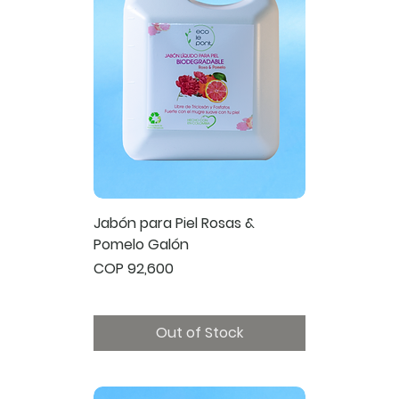
Jabón para Piel Rosas &
Pomelo Galón
Price
COP 92,600
Out of Stock