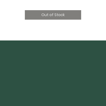
Out of Stock
Compra
Inicio
Nosotros
Tienda
Descuentos
Ventas Corporativas
Plan de suscripción
La Comunidad: Miembros