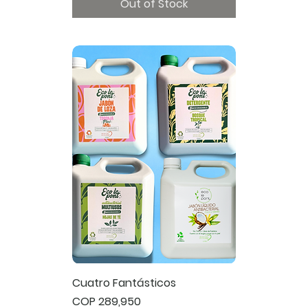
Out of Stock
Cuatro Fantásticos
Price
COP 289,950