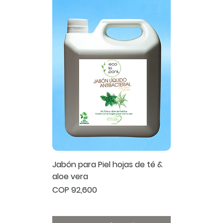
Jabón para Piel hojas de té &
aloe vera
Price
COP 92,600