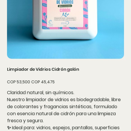
Limpiador de Vidrios Cidrón galón
Original
Sale
COP 53,500
COP 45,475
price
price
Claridad natural, sin químicos.
Nuestro limpiador de vidrios es
biodegradable
, libre
de
colorantes
y
fragancias sintéticas
, formulado
con
esencia natural de cidrón
para una limpieza
fresca y segura.
✨ Ideal para: vidrios, espejos, pantallas, superficies