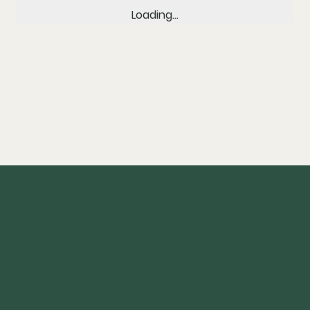
Loading…
Compra
Inicio
Nosotros
Tienda
Descuentos
Ventas Corporativas
Plan de suscripción